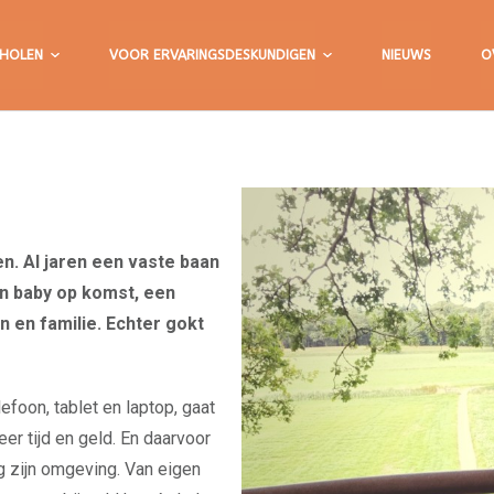
HOLEN
VOOR ERVARINGSDESKUNDIGEN
NIEUWS
O
ben. Al jaren een vaste baan
en baby op komst, een
 en familie. Echter gokt
efoon, tablet en laptop, gaat
er tijd en geld. En daarvoor
ng zijn omgeving. Van eigen