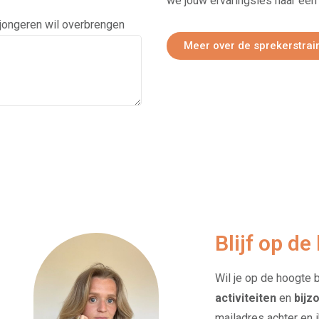
we jouw ervaringsles naar een
 jongeren wil overbrengen
Meer over de sprekerstrai
Blijf op de
Wil je op de hoogte 
activiteiten
en
bijz
mailadres achter en 