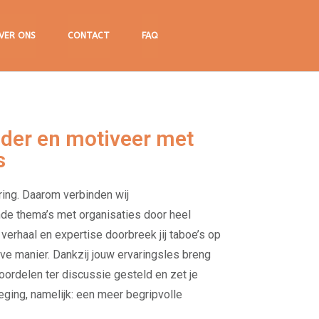
VER ONS
CONTACT
FAQ
nder en motiveer met
s
aring. Daarom verbinden wij
nde thema’s met organisaties door heel
verhaal en expertise doorbreek jij taboe’s op
ve manier. Dankzij jouw ervaringsles breng
oordelen ter discussie gesteld en zet je
ging, namelijk: een meer begripvolle