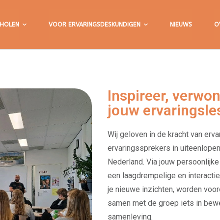
HOLEN
VOOR ERVARINGSDESKUNDIGEN
NIEUWS
O
Inspireer, verwo
jouw ervaringsle
Wij geloven in de kracht van erv
ervaringssprekers in uiteenlope
Nederland. Via jouw persoonlijke 
een laagdrempelige en interactie
je nieuwe inzichten, worden voor
samen met de groep iets in bewe
samenleving.