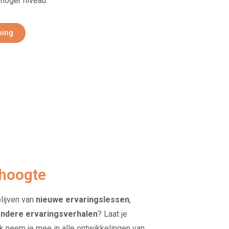
 hoger niveau.
ning
 hoogte​
blijven van
nieuwe ervaringslessen
,
ondere ervaringsverhalen
? Laat je
ik neem je mee in alle ontwikkelingen van