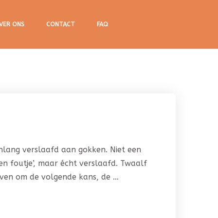
VER ONS
CONTACT
FAQ
enlang verslaafd aan gokken. Niet een
een foutje’, maar écht verslaafd. Twaalf
leven om de volgende kans, de …