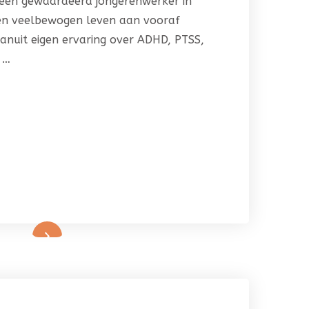
e een gewaardeerd jongerenwerker in
een veelbewogen leven aan vooraf
anuit eigen ervaring over ADHD, PTSS,
 …