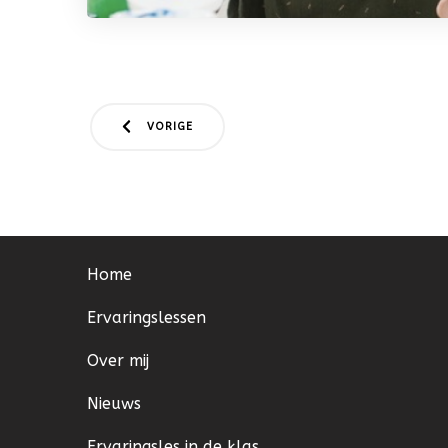
VORIGE
Home
Ervaringslessen
Over mij
Nieuws
Ervaringsles in de klas