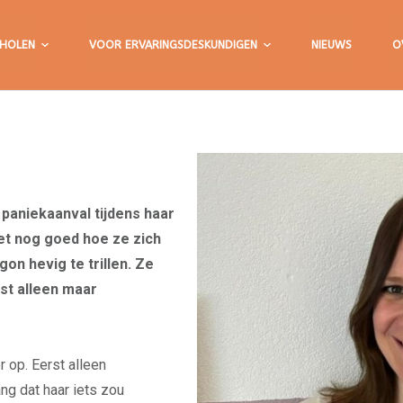
HOLEN
VOOR ERVARINGSDESKUNDIGEN
NIEUWS
O
 paniekaanval tijdens haar
et nog goed hoe ze zich
gon hevig te trillen. Ze
fst alleen maar
 op. Eerst alleen
ng dat haar iets zou