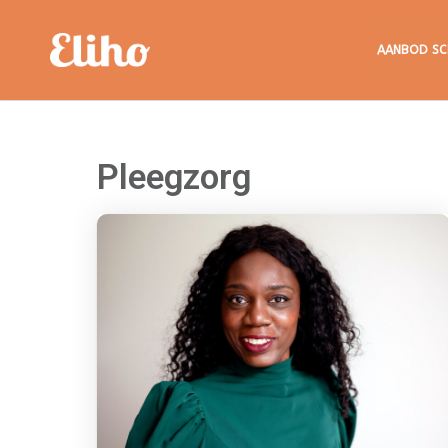
Eliho
AANBOD SC
Pleegzorg